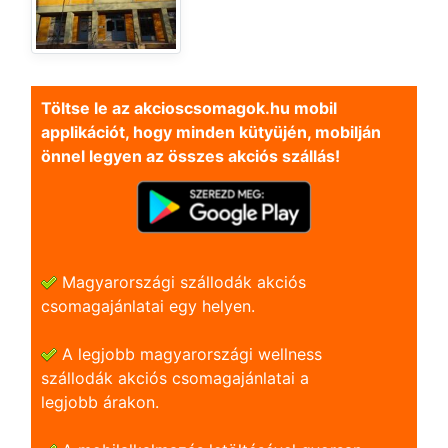
Töltse le az akcioscsomagok.hu mobil
applikációt, hogy minden kütyüjén, mobilján
önnel legyen az összes akciós szállás!
Magyarországi szállodák akciós
csomagajánlatai egy helyen.
A legjobb magyarországi wellness
szállodák akciós csomagajánlatai a
legjobb árakon.