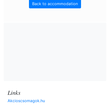
Back to accommodation
Links
Akcioscsomagok.hu