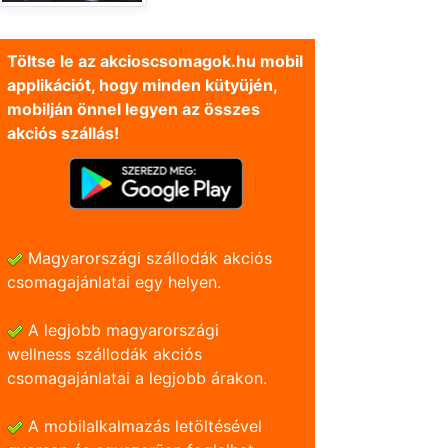
Töltse le az akcioscsomagok.hu mobil
applikációt, hogy minden kütyüjén,
mobilján önnel legyen az összes
akciós szállás!
Magyarországi szállodák akciós
csomagajánlatai egy helyen.
A legjobb magyarországi
wellness szállodák akciós
csomagajánlatai a legjobb árakon.
A mobilalkalmazás letöltésével