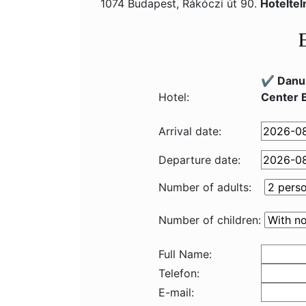
1074 Budapest, Rákóczi út 90.
Hotelte
✔️ Danub
Hotel:
Center 
Arrival date:
Departure date:
Number of adults:
Number of children:
Full Name:
Telefon:
E-mail: