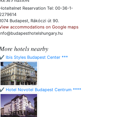
Hoteltelnet Reservation Tel: 00-36-1-
2279614
1074 Budapest, Rákóczi út 90.
View accommodations on Google maps
info@budapesthotelshungary.hu
More hotels nearby
✔️ Ibis Styles Budapest Center ***
✔️ Hotel Novotel Budapest Centrum ****