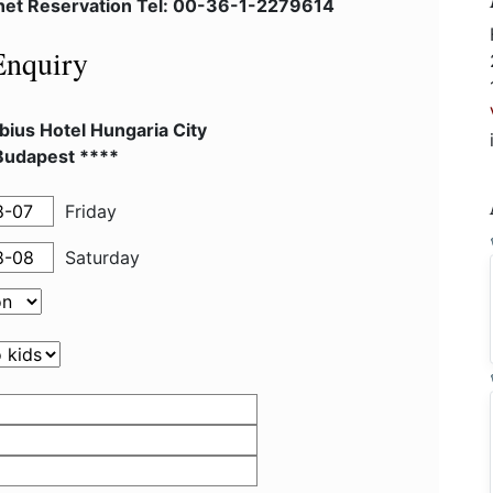
lnet Reservation Tel: 00-36-1-2279614
Enquiry
ius Hotel Hungaria City
Budapest ****
Friday
Saturday