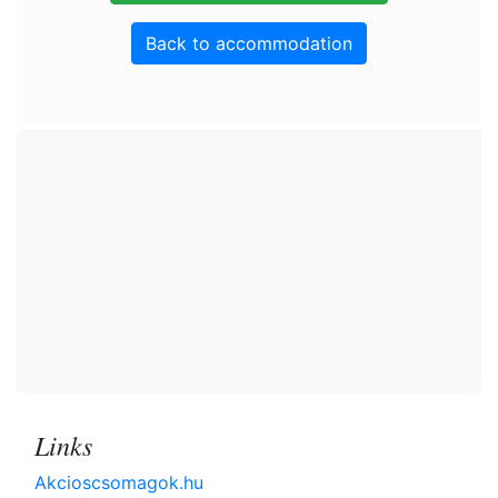
Back to accommodation
Links
Akcioscsomagok.hu