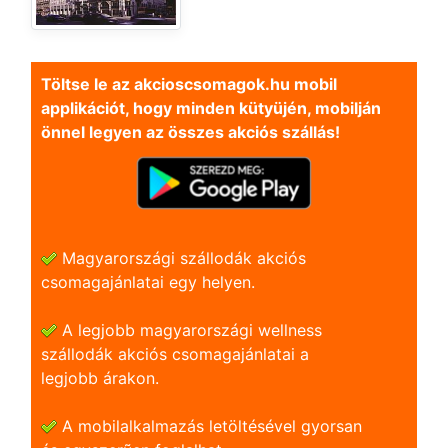
Töltse le az akcioscsomagok.hu mobil
applikációt, hogy minden kütyüjén, mobilján
önnel legyen az összes akciós szállás!
Magyarországi szállodák akciós
csomagajánlatai egy helyen.
A legjobb magyarországi wellness
szállodák akciós csomagajánlatai a
legjobb árakon.
A mobilalkalmazás letöltésével gyorsan