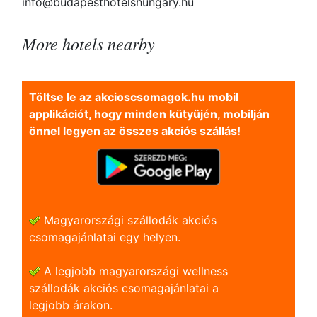
info@budapesthotelshungary.hu
More hotels nearby
Töltse le az akcioscsomagok.hu mobil
applikációt, hogy minden kütyüjén, mobilján
önnel legyen az összes akciós szállás!
Magyarországi szállodák akciós
csomagajánlatai egy helyen.
A legjobb magyarországi wellness
szállodák akciós csomagajánlatai a
legjobb árakon.