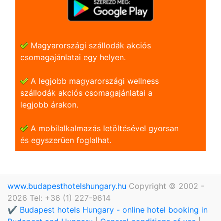
Magyarországi szállodák akciós
csomagajánlatai egy helyen.
A legjobb magyarországi wellness
szállodák akciós csomagajánlatai a
legjobb árakon.
A mobilalkalmazás letöltésével gyorsan
és egyszerũen foglalhat.
www.budapesthotelshungary.hu
Copyright © 2002 -
2026 Tel: +36 (1) 227-9614
✔️ Budapest hotels Hungary - online hotel booking in