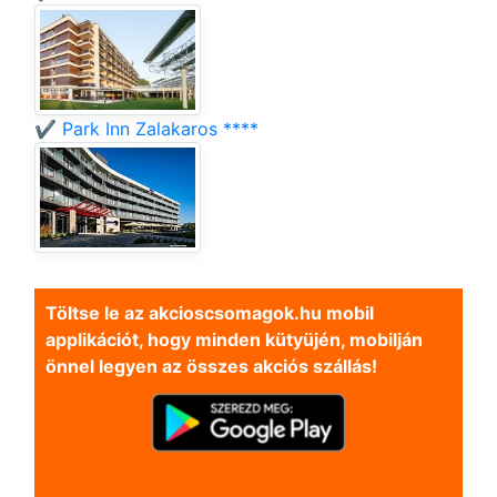
✔️ Park Inn Zalakaros ****
Töltse le az akcioscsomagok.hu mobil
applikációt, hogy minden kütyüjén, mobilján
önnel legyen az összes akciós szállás!