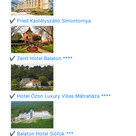
✔️ Fried Kastélyszálló Simontornya
✔️ Zenit Hotel Balaton ****
✔️ Hotel Ózon Luxury Villas Mátraháza ****
✔️ Balaton Hotel Siófok ***