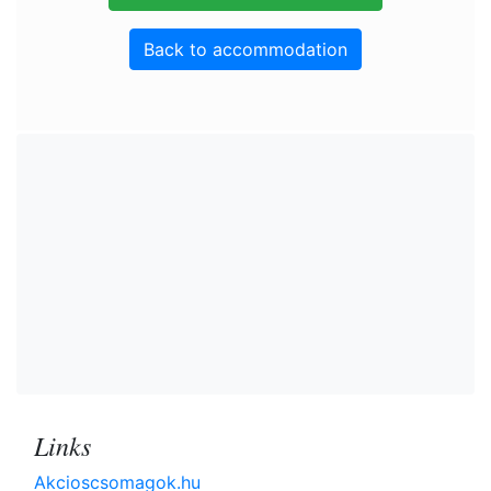
Back to accommodation
Links
Akcioscsomagok.hu