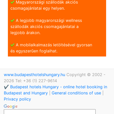
Magyarországi szállodák akciós
csomagajánlatai egy helyen.
A legjobb magyarországi wellness
szállodák akciós csomagajánlatai a
legjobb árakon.
A mobilalkalmazás letöltésével gyorsan
és egyszerũen foglalhat.
www.budapesthotelshungary.hu
Copyright © 2002 -
2026 Tel: +36 (1) 227-9614
✔️ Budapest hotels Hungary - online hotel booking in
Budapest and Hungary
|
General conditions of use
|
Privacy policy