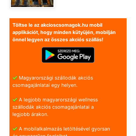
Töltse le az akcioscsomagok.hu mobil
applikációt, hogy minden kütyüjén, mobilján
önnel legyen az összes akciós szállás!
Magyarországi szállodák akciós
csomagajánlatai egy helyen.
A legjobb magyarországi wellness
szállodák akciós csomagajánlatai a
legjobb árakon.
A mobilalkalmazás letöltésével gyorsan
és egyszerũen foglalhat.