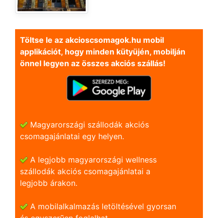
Töltse le az akcioscsomagok.hu mobil
applikációt, hogy minden kütyüjén, mobilján
önnel legyen az összes akciós szállás!
Magyarországi szállodák akciós
csomagajánlatai egy helyen.
A legjobb magyarországi wellness
szállodák akciós csomagajánlatai a
legjobb árakon.
A mobilalkalmazás letöltésével gyorsan
és egyszerũen foglalhat.