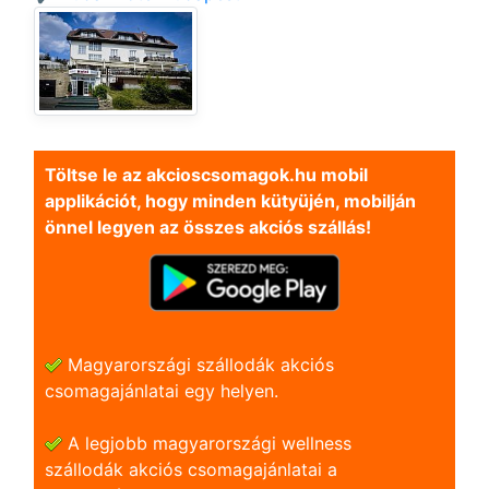
Töltse le az akcioscsomagok.hu mobil
applikációt, hogy minden kütyüjén, mobilján
önnel legyen az összes akciós szállás!
Magyarországi szállodák akciós
csomagajánlatai egy helyen.
A legjobb magyarországi wellness
szállodák akciós csomagajánlatai a