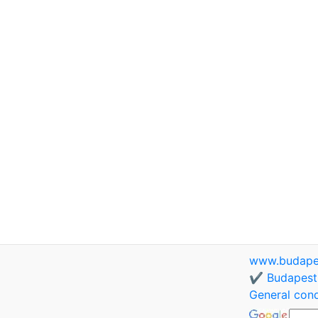
www.budapes
✔️ Budapest 
General cond