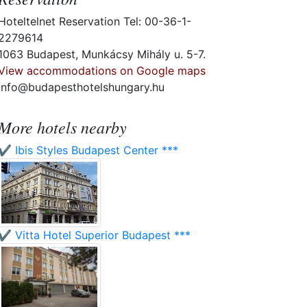
Hoteltelnet Reservation Tel: 00-36-1-
2279614
1063 Budapest, Munkácsy Mihály u. 5-7.
View accommodations on Google maps
info@budapesthotelshungary.hu
More hotels nearby
✔️ Ibis Styles Budapest Center ***
✔️ Vitta Hotel Superior Budapest ***