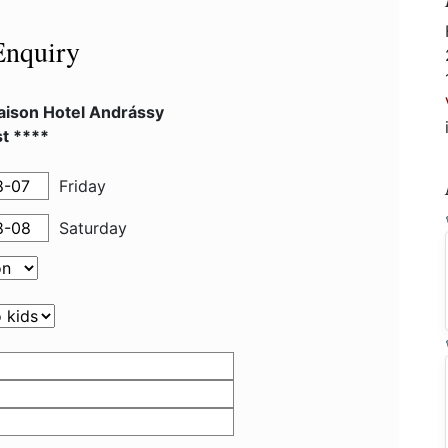
Enquiry
ison Hotel Andrássy
t ****
Friday
Saturday