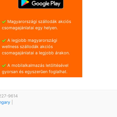
Magyarországi szállodák akciós
csomagajánlatai egy helyen.
A legjobb magyarországi
wellness szállodák akciós
csomagajánlatai a legjobb árakon.
A mobilalkalmazás letöltésével
gyorsan és egyszerũen foglalhat.
 227-9614
ungary
|