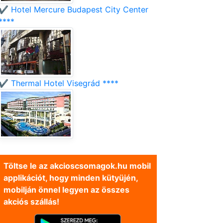
✔️ Hotel Mercure Budapest City Center
****
✔️ Thermal Hotel Visegrád ****
Töltse le az akcioscsomagok.hu mobil
applikációt, hogy minden kütyüjén,
mobilján önnel legyen az összes
akciós szállás!