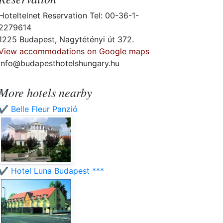
Hoteltelnet Reservation Tel: 00-36-1-
2279614
1225 Budapest, Nagytétényi út 372.
View accommodations on Google maps
info@budapesthotelshungary.hu
More hotels nearby
✔️ Belle Fleur Panzió
✔️ Hotel Luna Budapest ***