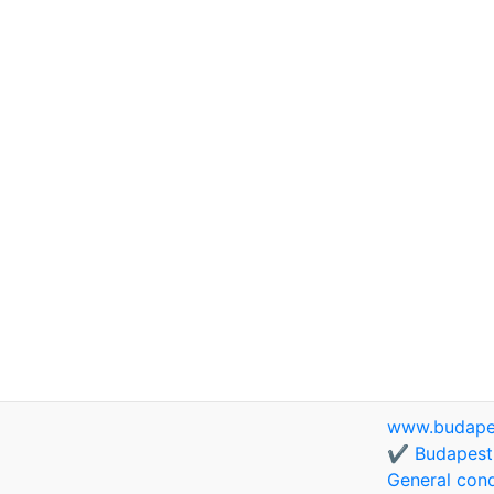
www.budapes
✔️ Budapest 
General cond