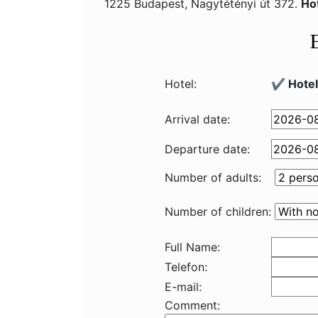
1225 Budapest, Nagytétényi út 372.
Ho
Hotel:
✔️ Hote
Arrival date:
Departure date:
Number of adults:
Number of children:
Full Name:
Telefon:
E-mail:
Comment: