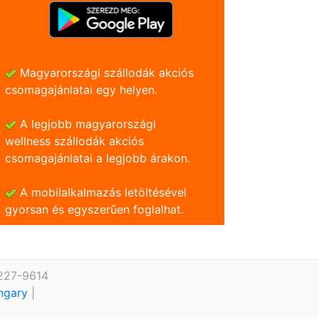
Magyarországi szállodák akciós
csomagajánlatai egy helyen.
A legjobb magyarországi
wellness szállodák akciós
csomagajánlatai a legjobb árakon.
A mobilalkalmazás letöltésével
gyorsan és egyszerũen foglalhat.
 227-9614
ungary
|