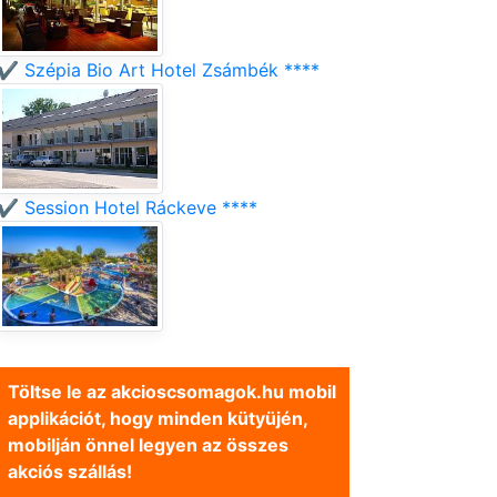
✔️ Szépia Bio Art Hotel Zsámbék ****
✔️ Session Hotel Ráckeve ****
Töltse le az akcioscsomagok.hu mobil
applikációt, hogy minden kütyüjén,
mobilján önnel legyen az összes
akciós szállás!