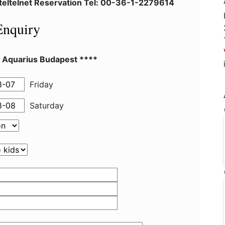
teltelnet Reservation Tel: 00-36-1-2279614
Enquiry
l Aquarius Budapest ****
Friday
Saturday