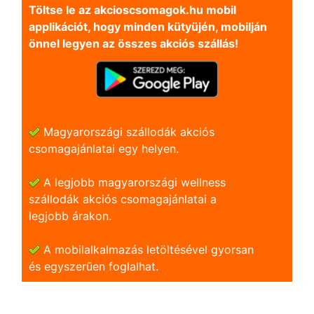
Töltse le az akcioscsomagok.hu mobil
applikációt, hogy minden kütyüjén, mobilján
önnel legyen az összes akciós szállás!
Magyarországi szállodák akciós
csomagajánlatai egy helyen.
A legjobb magyarországi wellness
szállodák akciós csomagajánlatai a
legjobb árakon.
A mobilalkalmazás letöltésével gyorsan
és egyszerũen foglalhat.