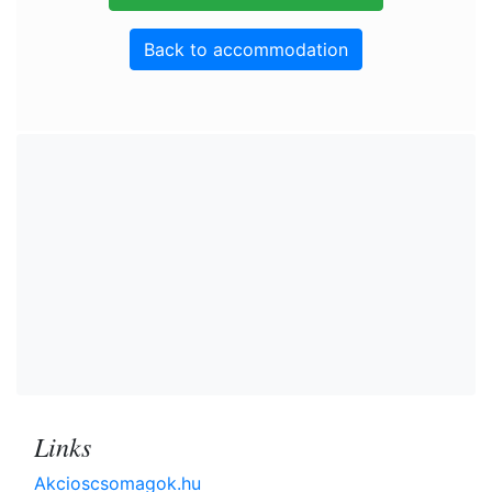
Back to accommodation
Links
Akcioscsomagok.hu