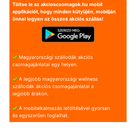
Töltse le az akcioscsomagok.hu mobil
applikációt, hogy minden kütyüjén, mobilján
önnel legyen az összes akciós szállás!
Magyarországi szállodák akciós
csomagajánlatai egy helyen.
A legjobb magyarországi wellness
szállodák akciós csomagajánlatai a
legjobb árakon.
A mobilalkalmazás letöltésével gyorsan
és egyszerũen foglalhat.