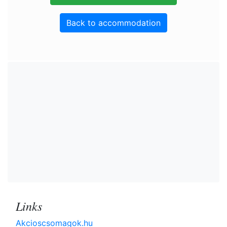
Back to accommodation
Links
Akcioscsomagok.hu