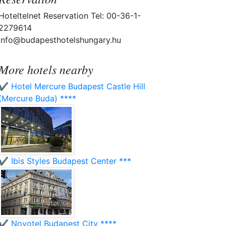
Hoteltelnet Reservation Tel: 00-36-1-
2279614
info@budapesthotelshungary.hu
More hotels nearby
✔️ Hotel Mercure Budapest Castle Hill
(Mercure Buda) ****
✔️ Ibis Styles Budapest Center ***
✔️ Novotel Budapest City ****