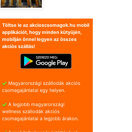
Töltse le az akcioscsomagok.hu mobil
applikációt, hogy minden kütyüjén,
mobilján önnel legyen az összes
akciós szállás!
Magyarországi szállodák akciós
csomagajánlatai egy helyen.
A legjobb magyarországi
wellness szállodák akciós
csomagajánlatai a legjobb árakon.