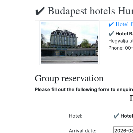
✔️ Budapest hotels Hu
✔️ Hotel 
✔️ Hotel 
Hegyalja ú
Phone: 00
Group reservation
Please fill out the following form to enqui
Hotel:
✔️ Hote
Arrival date: