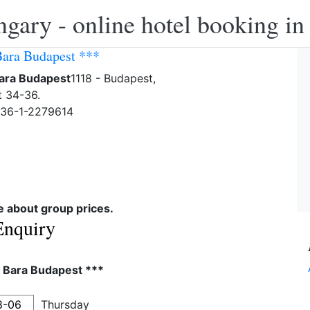
ngary - online hotel booking i
Bara Budapest ***
Bara Budapest
1118 - Budapest,
t 34-36.
-36-1-2279614
re about group prices.
Enquiry
l Bara Budapest ***
Thursday