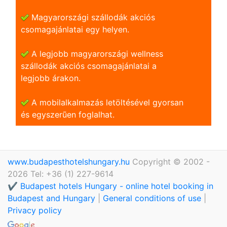
Magyarországi szállodák akciós
csomagajánlatai egy helyen.
A legjobb magyarországi wellness
szállodák akciós csomagajánlatai a
legjobb árakon.
A mobilalkalmazás letöltésével gyorsan
és egyszerũen foglalhat.
www.budapesthotelshungary.hu
Copyright © 2002 -
2026 Tel: +36 (1) 227-9614
✔️ Budapest hotels Hungary - online hotel booking in
Budapest and Hungary
|
General conditions of use
|
Privacy policy