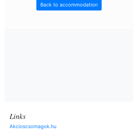
Back to accommodation
Links
Akcioscsomagok.hu