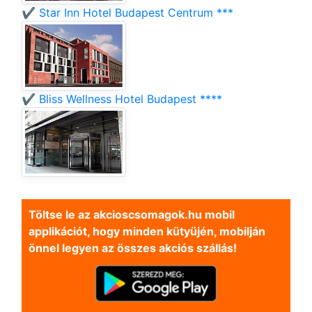
✔️ Star Inn Hotel Budapest Centrum ***
✔️ Bliss Wellness Hotel Budapest ****
Töltse le az akcioscsomagok.hu mobil
applikációt, hogy minden kütyüjén, mobilján
önnel legyen az összes akciós szállás!