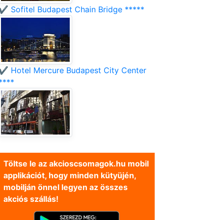
✔️ Sofitel Budapest Chain Bridge *****
✔️ Hotel Mercure Budapest City Center
****
Töltse le az akcioscsomagok.hu mobil
applikációt, hogy minden kütyüjén,
mobilján önnel legyen az összes
akciós szállás!