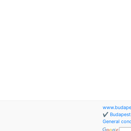
www.budapes
✔️ Budapest 
General cond