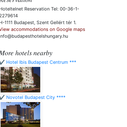
Hoteltelnet Reservation Tel: 00-36-1-
2279614
H-1111 Budapest, Szent Gellért tér 1.
View accommodations on Google maps
info@budapesthotelshungary.hu
More hotels nearby
✔️ Hotel Ibis Budapest Centrum ***
✔️ Novotel Budapest City ****