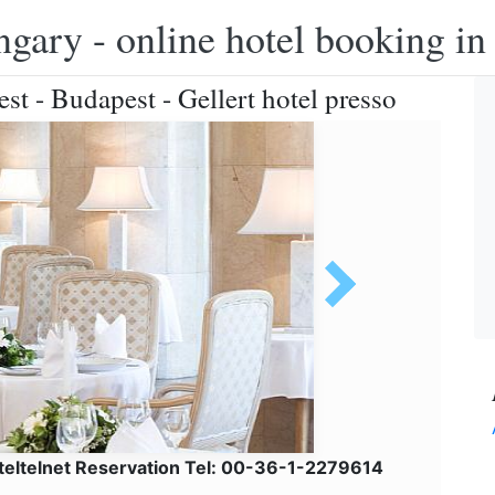
ngary - online hotel booking i
t - Budapest - Gellert hotel presso
teltelnet Reservation Tel: 00-36-1-2279614