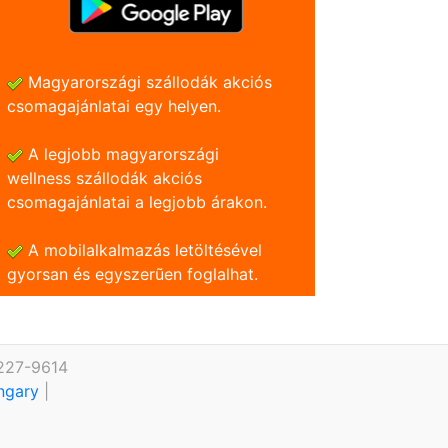
Magyarországi szállodák akciós
csomagajánlatai egy helyen.
A legjobb magyarországi
wellness szállodák akciós
csomagajánlatai a legjobb árakon.
A mobilalkalmazás letöltésével
gyorsan és egyszerũen foglalhat.
 227-9614
ungary
|