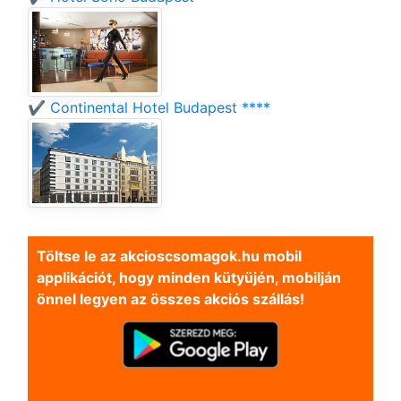
✔️ Continental Hotel Budapest ****
Töltse le az akcioscsomagok.hu mobil
applikációt, hogy minden kütyüjén, mobilján
önnel legyen az összes akciós szállás!