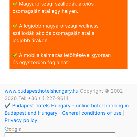
Magyarországi szállodák akciós
csomagajánlatai egy helyen.
A legjobb magyarországi wellness
szállodák akciós csomagajánlatai a
legjobb árakon.
A mobilalkalmazás letöltésével gyorsan
és egyszerũen foglalhat.
www.budapesthotelshungary.hu
Copyright © 2002 -
2026 Tel: +36 (1) 227-9614
✔️ Budapest hotels Hungary - online hotel booking in
Budapest and Hungary
|
General conditions of use
|
Privacy policy