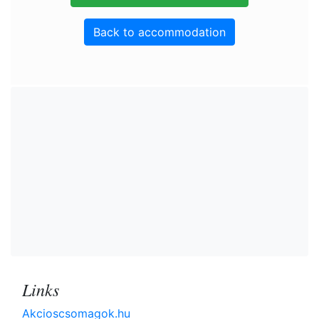
Back to accommodation
Links
Akcioscsomagok.hu