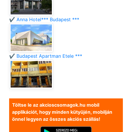
✔️ Anna Hotel*** Budapest ***
✔️ Budapest Apartman Etele ***
Töltse le az akcioscsomagok.hu mobil
applikációt, hogy minden kütyüjén, mobilján
önnel legyen az összes akciós szállás!