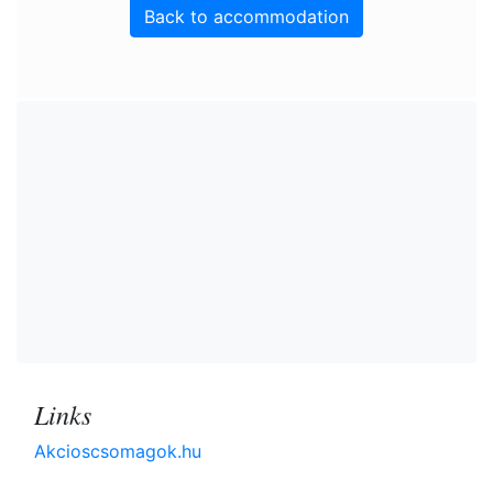
Back to accommodation
Links
Akcioscsomagok.hu