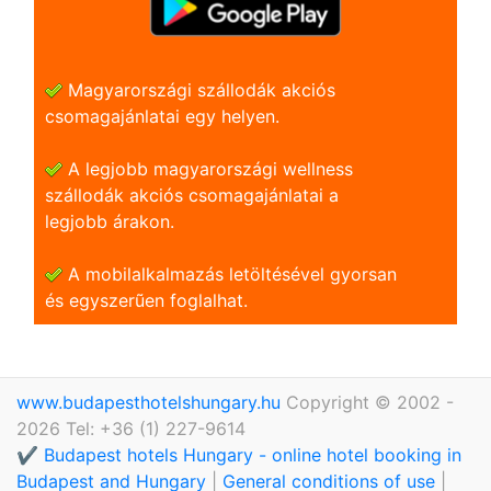
Magyarországi szállodák akciós
csomagajánlatai egy helyen.
A legjobb magyarországi wellness
szállodák akciós csomagajánlatai a
legjobb árakon.
A mobilalkalmazás letöltésével gyorsan
és egyszerũen foglalhat.
www.budapesthotelshungary.hu
Copyright © 2002 -
2026 Tel: +36 (1) 227-9614
✔️ Budapest hotels Hungary - online hotel booking in
Budapest and Hungary
|
General conditions of use
|