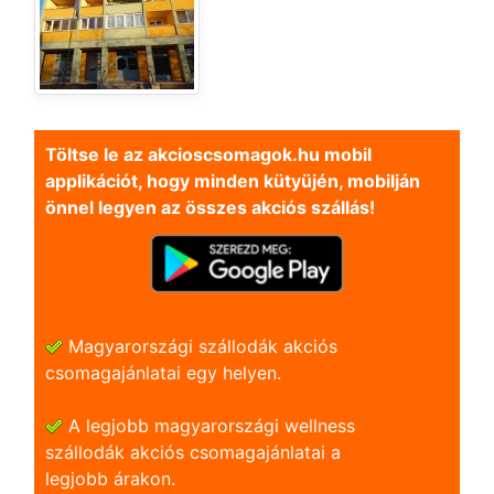
Töltse le az akcioscsomagok.hu mobil
applikációt, hogy minden kütyüjén, mobilján
önnel legyen az összes akciós szállás!
Magyarországi szállodák akciós
csomagajánlatai egy helyen.
A legjobb magyarországi wellness
szállodák akciós csomagajánlatai a
legjobb árakon.