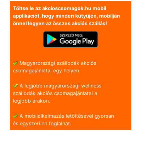
Töltse le az akcioscsomagok.hu mobil
applikációt, hogy minden kütyüjén, mobilján
önnel legyen az összes akciós szállás!
Magyarországi szállodák akciós
csomagajánlatai egy helyen.
A legjobb magyarországi wellness
szállodák akciós csomagajánlatai a
legjobb árakon.
A mobilalkalmazás letöltésével gyorsan
és egyszerũen foglalhat.