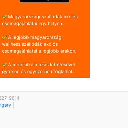
Magyarországi szállodák akciós
csomagajánlatai egy helyen.
A legjobb magyarországi
wellness szállodák akciós
csomagajánlatai a legjobb árakon.
A mobilalkalmazás letöltésével
gyorsan és egyszerũen foglalhat.
 227-9614
ungary
|