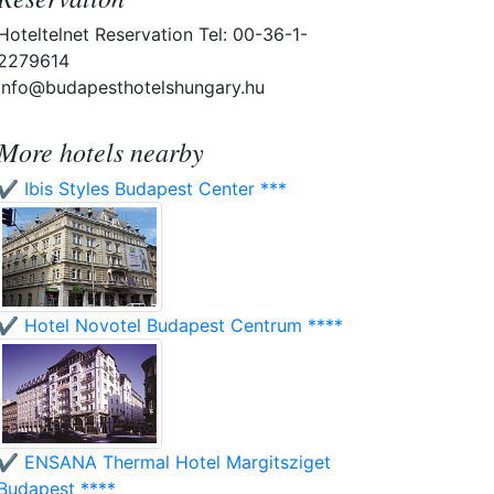
Hoteltelnet Reservation Tel: 00-36-1-
2279614
info@budapesthotelshungary.hu
More hotels nearby
✔️ Ibis Styles Budapest Center ***
✔️ Hotel Novotel Budapest Centrum ****
✔️ ENSANA Thermal Hotel Margitsziget
Budapest ****