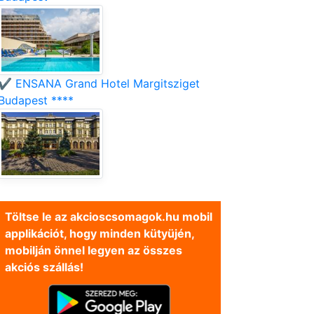
✔️ ENSANA Grand Hotel Margitsziget
Budapest ****
Töltse le az akcioscsomagok.hu mobil
applikációt, hogy minden kütyüjén,
mobilján önnel legyen az összes
akciós szállás!