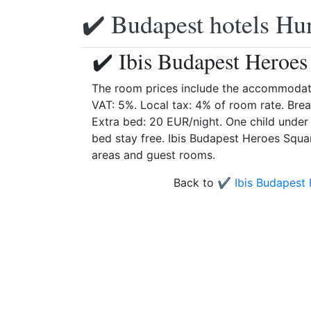
✔️ Budapest hotels Hu
✔️ Ibis Budapest Heroes
The room prices include the accommodati
VAT: 5%. Local tax: 4% of room rate. Bre
Extra bed: 20 EUR/night. One child under
bed stay free. Ibis Budapest Heroes Square
areas and guest rooms.
Back to
✔️ Ibis Budapest