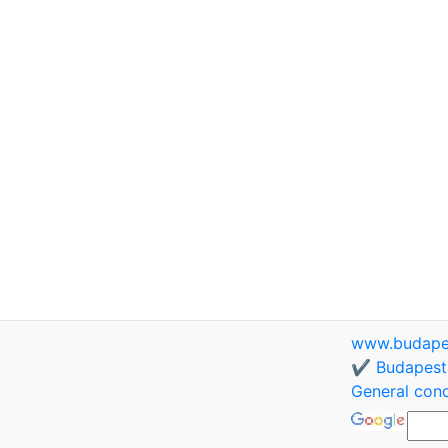
www.budapes
✔️ Budapest 
General cond