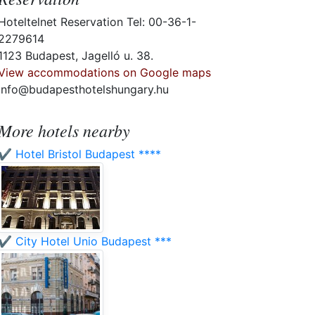
Hoteltelnet Reservation Tel: 00-36-1-
2279614
1123 Budapest, Jagelló u. 38.
View accommodations on Google maps
info@budapesthotelshungary.hu
More hotels nearby
✔️ Hotel Bristol Budapest ****
✔️ City Hotel Unio Budapest ***