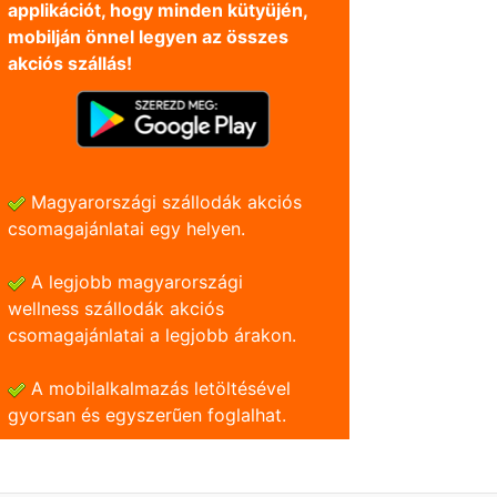
applikációt, hogy minden kütyüjén,
mobilján önnel legyen az összes
akciós szállás!
Magyarországi szállodák akciós
csomagajánlatai egy helyen.
A legjobb magyarországi
wellness szállodák akciós
csomagajánlatai a legjobb árakon.
A mobilalkalmazás letöltésével
gyorsan és egyszerũen foglalhat.