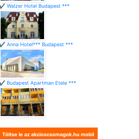
✔️ Walzer Hotel Budapest ***
✔️ Anna Hotel*** Budapest ***
✔️ Budapest Apartman Etele ***
Töltse le az akcioscsomagok.hu mobil