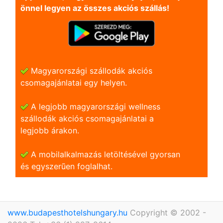
önnel legyen az összes akciós szállás!
Magyarországi szállodák akciós
csomagajánlatai egy helyen.
A legjobb magyarországi wellness
szállodák akciós csomagajánlatai a
legjobb árakon.
A mobilalkalmazás letöltésével gyorsan
és egyszerũen foglalhat.
www.budapesthotelshungary.hu
Copyright © 2002 -