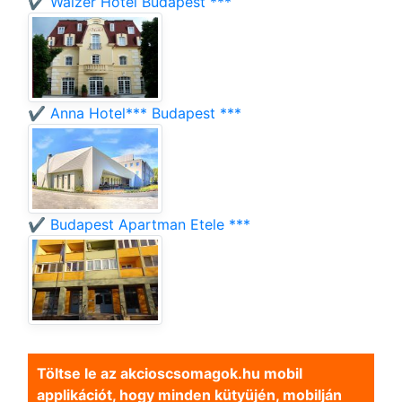
✔️ Walzer Hotel Budapest ***
✔️ Anna Hotel*** Budapest ***
✔️ Budapest Apartman Etele ***
Töltse le az akcioscsomagok.hu mobil
applikációt, hogy minden kütyüjén, mobilján