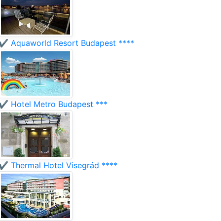
✔️ Aquaworld Resort Budapest ****
✔️ Hotel Metro Budapest ***
✔️ Thermal Hotel Visegrád ****