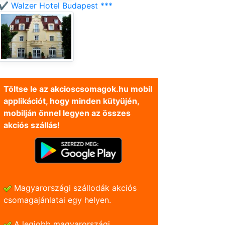
✔️ Walzer Hotel Budapest ***
Töltse le az akcioscsomagok.hu mobil
applikációt, hogy minden kütyüjén,
mobilján önnel legyen az összes
akciós szállás!
Magyarországi szállodák akciós
csomagajánlatai egy helyen.
A legjobb magyarországi