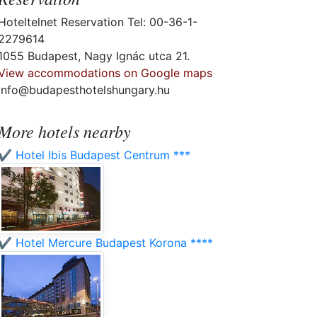
Hoteltelnet Reservation Tel: 00-36-1-
2279614
1055 Budapest, Nagy Ignác utca 21.
View accommodations on Google maps
info@budapesthotelshungary.hu
More hotels nearby
✔️ Hotel Ibis Budapest Centrum ***
✔️ Hotel Mercure Budapest Korona ****