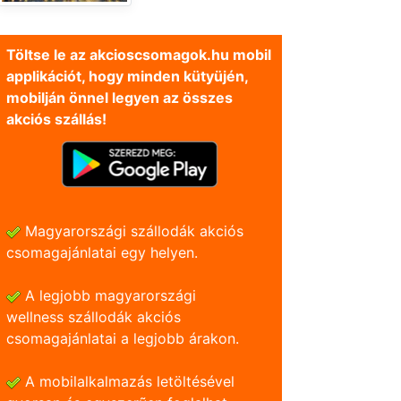
Töltse le az akcioscsomagok.hu mobil
applikációt, hogy minden kütyüjén,
mobilján önnel legyen az összes
akciós szállás!
Magyarországi szállodák akciós
csomagajánlatai egy helyen.
A legjobb magyarországi
wellness szállodák akciós
csomagajánlatai a legjobb árakon.
A mobilalkalmazás letöltésével