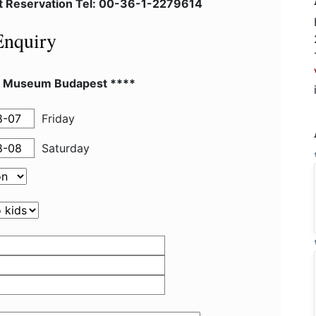
et Reservation Tel: 00-36-1-2279614
Enquiry
l Museum Budapest ****
Friday
Saturday