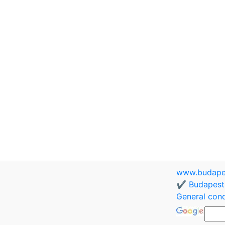
www.budapes
✔️ Budapest 
General cond