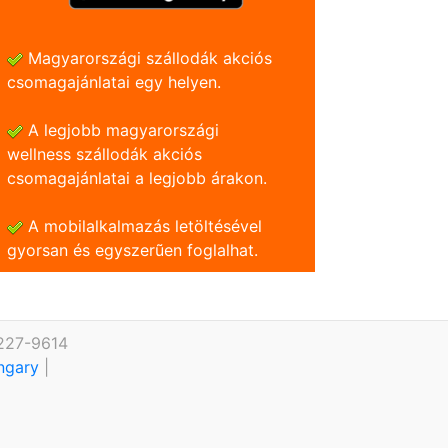
Magyarországi szállodák akciós
csomagajánlatai egy helyen.
A legjobb magyarországi
wellness szállodák akciós
csomagajánlatai a legjobb árakon.
A mobilalkalmazás letöltésével
gyorsan és egyszerũen foglalhat.
 227-9614
ungary
|