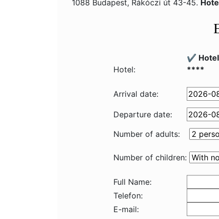
1088 Budapest, Rákóczi út 43-45.
Hote
✔️ Hote
Hotel:
****
Arrival date:
Departure date:
Number of adults:
Number of children:
Full Name:
Telefon:
E-mail: