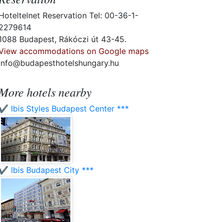
Hoteltelnet Reservation Tel: 00-36-1-
2279614
1088 Budapest, Rákóczi út 43-45.
View accommodations on Google maps
info@budapesthotelshungary.hu
More hotels nearby
✔️ Ibis Styles Budapest Center ***
✔️ Ibis Budapest City ***