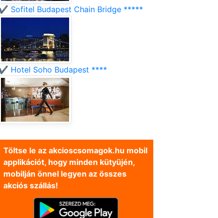
✔️ Sofitel Budapest Chain Bridge *****
✔️ Hotel Soho Budapest ****
Töltse le az akcioscsomagok.hu mobil
applikációt, hogy minden kütyüjén,
mobilján önnel legyen az összes
akciós szállás!