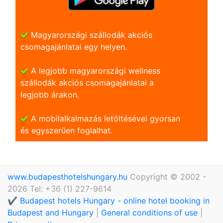
Magyarországi szállodák akciós
csomagajánlatai egy helyen.
A legjobb magyarországi wellness
szállodák akciós csomagajánlatai a
legjobb árakon.
A mobilalkalmazás letöltésével gyorsan
és egyszerũen foglalhat.
www.budapesthotelshungary.hu
Copyright © 2002 -
2026 Tel: +36 (1) 227-9614
✔️ Budapest hotels Hungary - online hotel booking in
Budapest and Hungary
|
General conditions of use
|