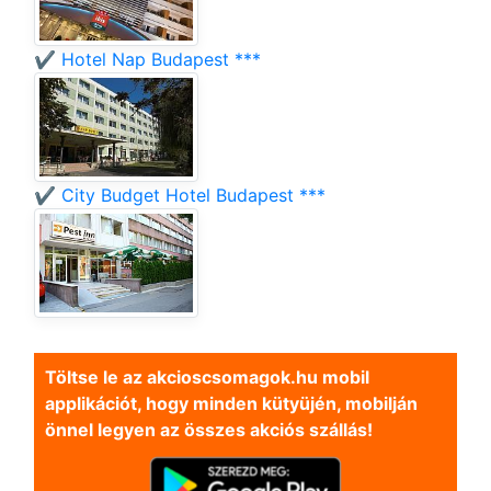
✔️ Hotel Nap Budapest ***
✔️ City Budget Hotel Budapest ***
Töltse le az akcioscsomagok.hu mobil
applikációt, hogy minden kütyüjén, mobilján
önnel legyen az összes akciós szállás!