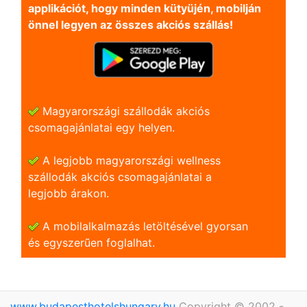
applikációt, hogy minden kütyüjén, mobilján
önnel legyen az összes akciós szállás!
Magyarországi szállodák akciós
csomagajánlatai egy helyen.
A legjobb magyarországi wellness
szállodák akciós csomagajánlatai a
legjobb árakon.
A mobilalkalmazás letöltésével gyorsan
és egyszerũen foglalhat.
www.budapesthotelshungary.hu
Copyright © 2002 -