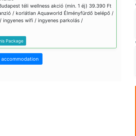
dapest téli wellness akció (min. 1 éj) 39.390 Ft
élpanzió / korlátlan Aquaworld Élményfürdő belépő /
/ ingyenes wifi / ingyenes parkolás /
This Package
o accommodation