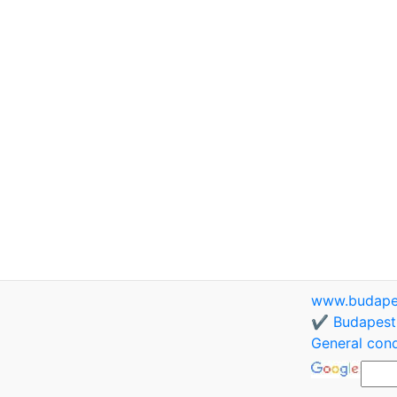
www.budapes
✔️ Budapest 
General cond