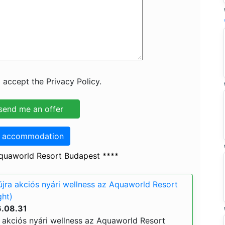
 accept the Privacy Policy.
o accommodation
quaworld Resort Budapest ****
 újra akciós nyári wellness az Aquaworld Resort
ght)
6.08.31
ra akciós nyári wellness az Aquaworld Resort