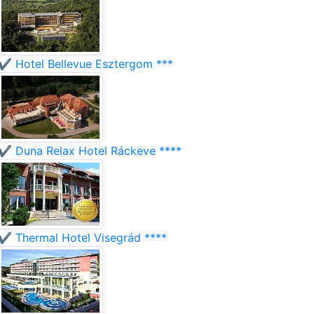
✔️ Hotel Bellevue Esztergom ***
✔️ Duna Relax Hotel Ráckeve ****
✔️ Thermal Hotel Visegrád ****