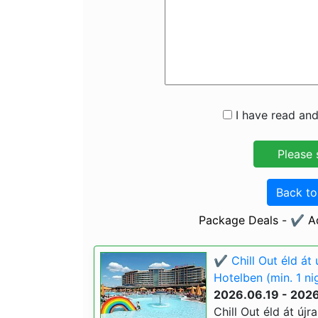
I have read and
Back t
Package Deals - ✔️ A
✔️ Chill Out éld át
Hotelben (min. 1 ni
2026.06.19 - 202
Chill Out éld át új