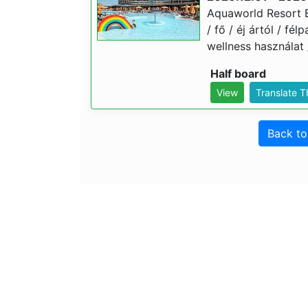
Aquaworld Resort Bu
/ fő / éj ártól / f
wellness használat 
Half board
View
Translate 
Back t