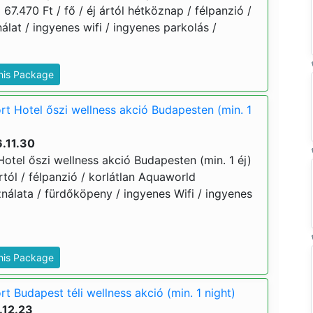
 67.470 Ft / fő / éj ártól hétköznap / félpanzió /
lat / ingyenes wifi / ingyenes parkolás /
This Package
t Hotel őszi wellness akció Budapesten (min. 1
.11.30
otel őszi wellness akció Budapesten (min. 1 éj)
ártól / félpanzió / korlátlan Aquaworld
nálata / fürdőköpeny / ingyenes Wifi / ingyenes
This Package
 Budapest téli wellness akció (min. 1 night)
.12.23