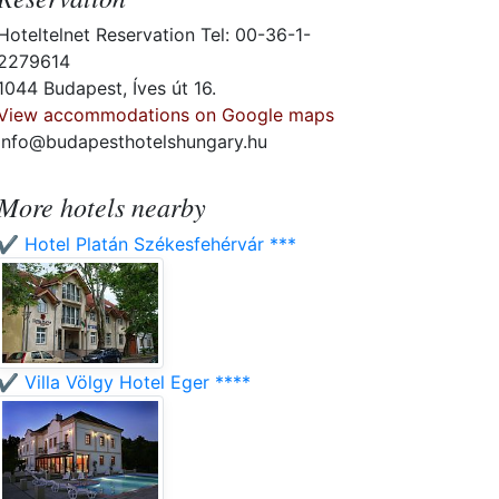
Hoteltelnet Reservation Tel: 00-36-1-
2279614
1044 Budapest, Íves út 16.
View accommodations on Google maps
info@budapesthotelshungary.hu
More hotels nearby
✔️ Hotel Platán Székesfehérvár ***
✔️ Villa Völgy Hotel Eger ****