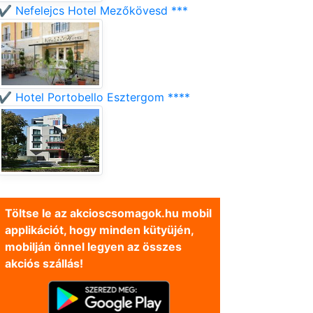
✔️ Nefelejcs Hotel Mezőkövesd ***
✔️ Hotel Portobello Esztergom ****
Töltse le az akcioscsomagok.hu mobil
applikációt, hogy minden kütyüjén,
mobilján önnel legyen az összes
akciós szállás!