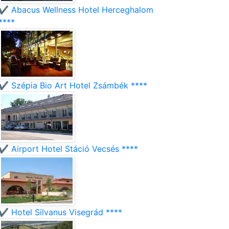
✔️ Abacus Wellness Hotel Herceghalom
****
✔️ Szépia Bio Art Hotel Zsámbék ****
✔️ Airport Hotel Stáció Vecsés ****
✔️ Hotel Silvanus Visegrád ****