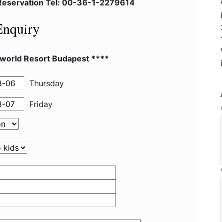
 Reservation Tel: 00-36-1-2279614
Enquiry
world Resort Budapest ****
Thursday
Friday