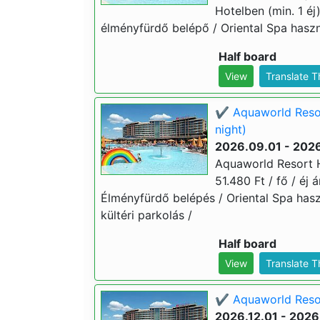
Hotelben (min. 1 éj)
élményfürdő belépő / Oriental Spa haszná
Half board
View
Translate 
✔️ Aquaworld Resor
night)
2026.09.01 - 2026
Aquaworld Resort H
51.480 Ft / fő / éj 
Élményfürdő belépés / Oriental Spa hasz
kültéri parkolás /
Half board
View
Translate 
✔️ Aquaworld Resort
2026.12.01 - 2026