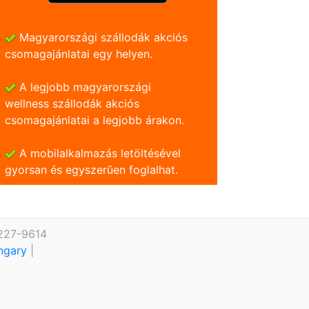
Magyarországi szállodák akciós
csomagajánlatai egy helyen.
A legjobb magyarországi
wellness szállodák akciós
csomagajánlatai a legjobb árakon.
A mobilalkalmazás letöltésével
gyorsan és egyszerũen foglalhat.
 227-9614
ungary
|