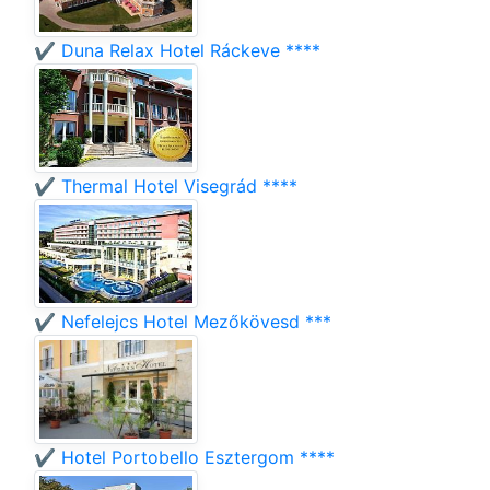
✔️ Duna Relax Hotel Ráckeve ****
✔️ Thermal Hotel Visegrád ****
✔️ Nefelejcs Hotel Mezőkövesd ***
✔️ Hotel Portobello Esztergom ****