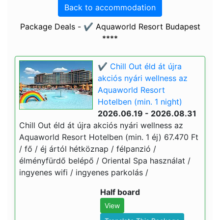
Back to accommodation
Package Deals - ✔️ Aquaworld Resort Budapest
****
✔️ Chill Out éld át újra
akciós nyári wellness az
Aquaworld Resort
Hotelben (min. 1 night)
2026.06.19 - 2026.08.31
Chill Out éld át újra akciós nyári wellness az
Aquaworld Resort Hotelben (min. 1 éj) 67.470 Ft
/ fő / éj ártól hétköznap / félpanzió /
élményfürdő belépő / Oriental Spa használat /
ingyenes wifi / ingyenes parkolás /
Half board
View