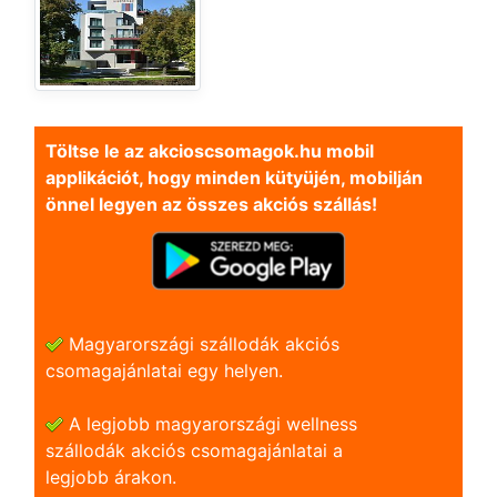
Töltse le az akcioscsomagok.hu mobil
applikációt, hogy minden kütyüjén, mobilján
önnel legyen az összes akciós szállás!
Magyarországi szállodák akciós
csomagajánlatai egy helyen.
A legjobb magyarországi wellness
szállodák akciós csomagajánlatai a
legjobb árakon.