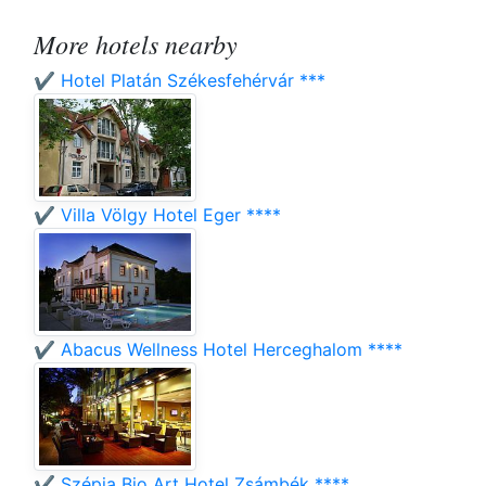
More hotels nearby
✔️ Hotel Platán Székesfehérvár ***
✔️ Villa Völgy Hotel Eger ****
✔️ Abacus Wellness Hotel Herceghalom ****
✔️ Szépia Bio Art Hotel Zsámbék ****