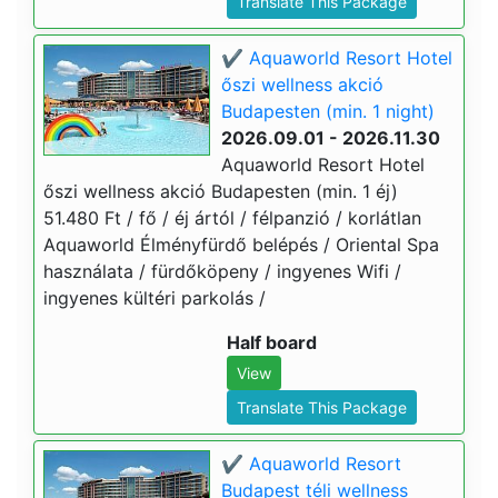
Translate This Package
✔️ Aquaworld Resort Hotel
őszi wellness akció
Budapesten (min. 1 night)
2026.09.01 - 2026.11.30
Aquaworld Resort Hotel
őszi wellness akció Budapesten (min. 1 éj)
51.480 Ft / fő / éj ártól / félpanzió / korlátlan
Aquaworld Élményfürdő belépés / Oriental Spa
használata / fürdőköpeny / ingyenes Wifi /
ingyenes kültéri parkolás /
Half board
View
Translate This Package
✔️ Aquaworld Resort
Budapest téli wellness