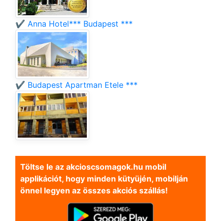
✔️ Anna Hotel*** Budapest ***
✔️ Budapest Apartman Etele ***
Töltse le az akcioscsomagok.hu mobil
applikációt, hogy minden kütyüjén, mobilján
önnel legyen az összes akciós szállás!