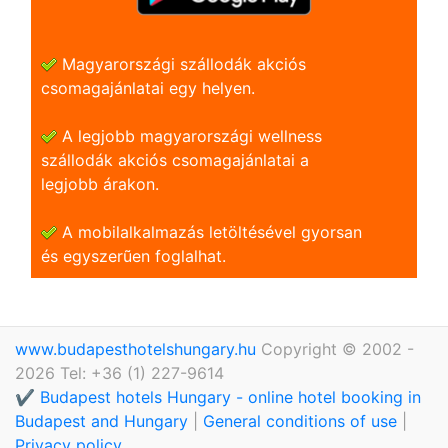
Magyarországi szállodák akciós
csomagajánlatai egy helyen.
A legjobb magyarországi wellness
szállodák akciós csomagajánlatai a
legjobb árakon.
A mobilalkalmazás letöltésével gyorsan
és egyszerũen foglalhat.
www.budapesthotelshungary.hu
Copyright © 2002 -
2026 Tel: +36 (1) 227-9614
✔️ Budapest hotels Hungary - online hotel booking in
Budapest and Hungary
|
General conditions of use
|
Privacy policy