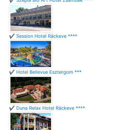
✔️ Szépia Bio Art Hotel Zsámbék ****
✔️ Session Hotel Ráckeve ****
✔️ Hotel Bellevue Esztergom ***
✔️ Duna Relax Hotel Ráckeve ****