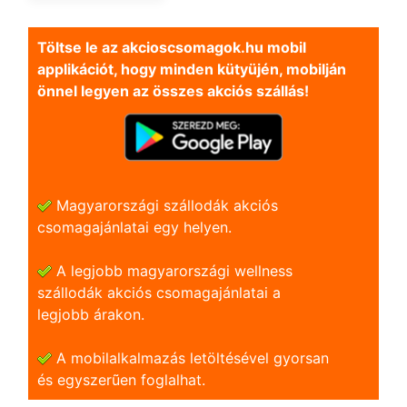
Töltse le az akcioscsomagok.hu mobil
applikációt, hogy minden kütyüjén, mobilján
önnel legyen az összes akciós szállás!
Magyarországi szállodák akciós
csomagajánlatai egy helyen.
A legjobb magyarországi wellness
szállodák akciós csomagajánlatai a
legjobb árakon.
A mobilalkalmazás letöltésével gyorsan
és egyszerũen foglalhat.