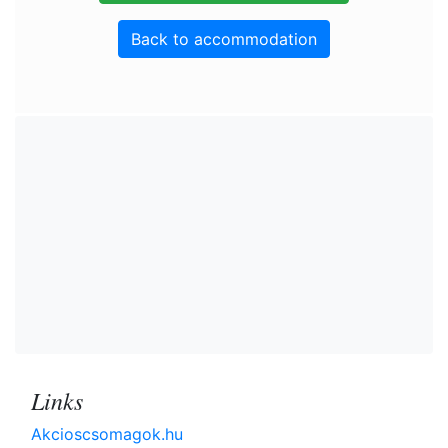
Back to accommodation
Links
Akcioscsomagok.hu