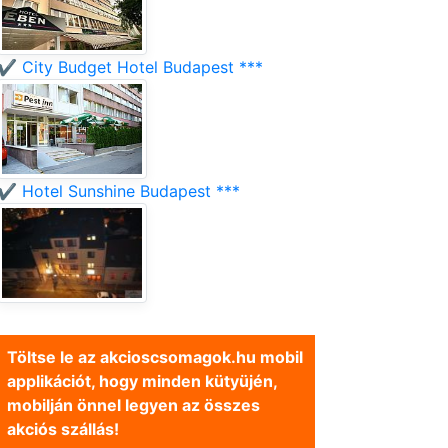
✔️ City Budget Hotel Budapest ***
✔️ Hotel Sunshine Budapest ***
Töltse le az akcioscsomagok.hu mobil
applikációt, hogy minden kütyüjén,
mobilján önnel legyen az összes
akciós szállás!