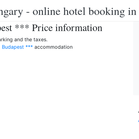
ngary - online hotel booking i
est *** Price information
arking and the taxes.
i Budapest ***
accommodation