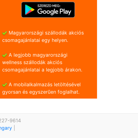
Magyarországi szállodák akciós
csomagajánlatai egy helyen.
A legjobb magyarországi
wellness szállodák akciós
csomagajánlatai a legjobb árakon.
A mobilalkalmazás letöltésével
gyorsan és egyszerũen foglalhat.
 227-9614
ungary
|