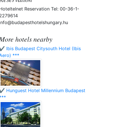
Hoteltelnet Reservation Tel: 00-36-1-
2279614
info@budapesthotelshungary.hu
More hotels nearby
✔️ Ibis Budapest Citysouth Hotel (Ibis
Aero) ***
✔️ Hunguest Hotel Millennium Budapest
***