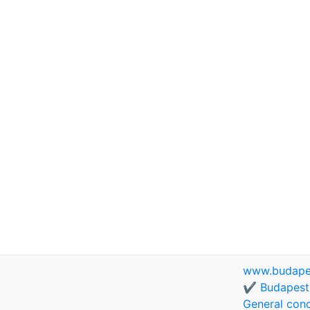
www.budapes
✔️ Budapest 
General cond