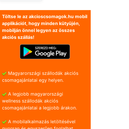
Töltse le az akcioscsomagok.hu mobil
applikációt, hogy minden kütyüjén,
mobilján önnel legyen az összes
akciós szállás!
Magyarországi szállodák akciós
csomagajánlatai egy helyen.
A legjobb magyarországi
wellness szállodák akciós
csomagajánlatai a legjobb árakon.
A mobilalkalmazás letöltésével
gyorsan és egyszerũen foglalhat.