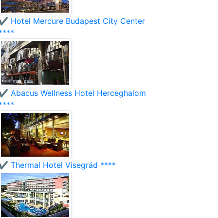
✔️ Hotel Mercure Budapest City Center
****
✔️ Abacus Wellness Hotel Herceghalom
****
✔️ Thermal Hotel Visegrád ****