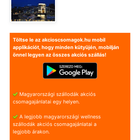
Töltse le az akcioscsomagok.hu mobil
applikációt, hogy minden kütyüjén, mobilján
önnel legyen az összes akciós szállás!
Magyarországi szállodák akciós
csomagajánlatai egy helyen.
A legjobb magyarországi wellness
szállodák akciós csomagajánlatai a
legjobb árakon.