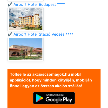
✔️ Airport Hotel Budapest ****
✔️ Airport Hotel Stáció Vecsés ****
Töltse le az akcioscsomagok.hu mobil
applikációt, hogy minden kütyüjén, mobilján
önnel legyen az összes akciós szállás!