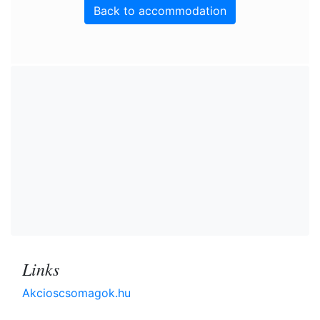
Back to accommodation
Links
Akcioscsomagok.hu