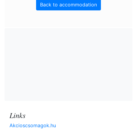
Back to accommodation
Links
Akcioscsomagok.hu