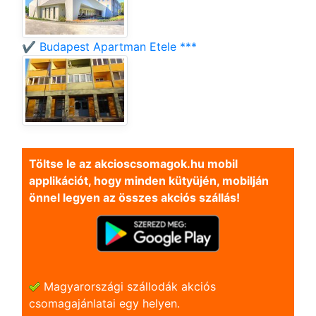
✔️ Budapest Apartman Etele ***
Töltse le az akcioscsomagok.hu mobil
applikációt, hogy minden kütyüjén, mobilján
önnel legyen az összes akciós szállás!
Magyarországi szállodák akciós
csomagajánlatai egy helyen.