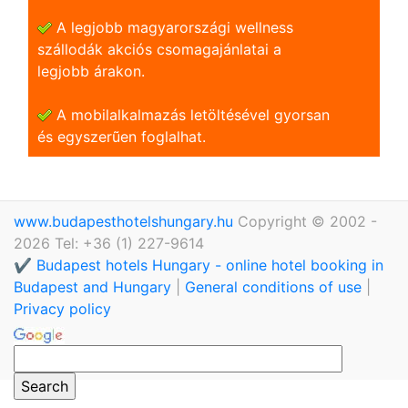
A legjobb magyarországi wellness
szállodák akciós csomagajánlatai a
legjobb árakon.
A mobilalkalmazás letöltésével gyorsan
és egyszerũen foglalhat.
www.budapesthotelshungary.hu
Copyright © 2002 -
2026 Tel: +36 (1) 227-9614
✔️ Budapest hotels Hungary - online hotel booking in
Budapest and Hungary
|
General conditions of use
|
Privacy policy