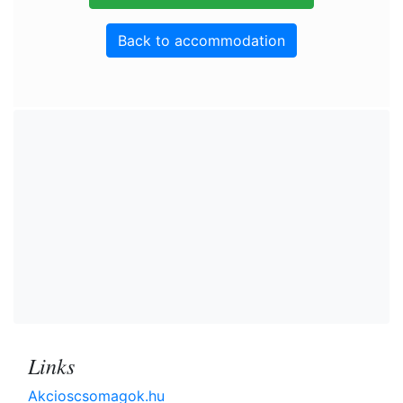
Back to accommodation
Links
Akcioscsomagok.hu