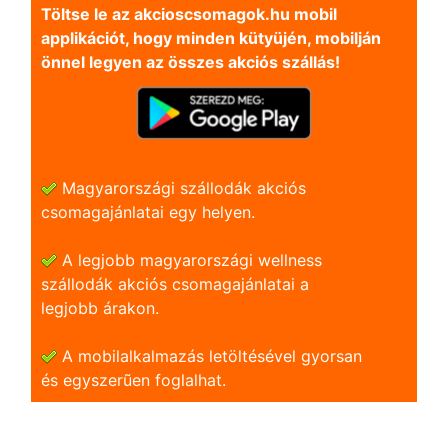
Töltse le az akcioscsomagok.hu mobil
applikációt, hogy minden kütyüjén, mobilján
önnel legyen az összes akciós szállás!
Magyarországi szállodák akciós
csomagajánlatai egy helyen.
A legjobb magyarországi wellness
szállodák akciós csomagajánlatai a
legjobb árakon.
A mobilalkalmazás letöltésével gyorsan
és egyszerũen foglalhat.