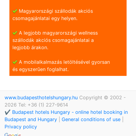
Magyarországi szállodák akciós
csomagajánlatai egy helyen.
A legjobb magyarországi wellness
szállodák akciós csomagajánlatai a
legjobb árakon.
A mobilalkalmazás letöltésével gyorsan
és egyszerũen foglalhat.
www.budapesthotelshungary.hu
Copyright © 2002 -
2026 Tel: +36 (1) 227-9614
✔️ Budapest hotels Hungary - online hotel booking in
Budapest and Hungary
|
General conditions of use
|
Privacy policy