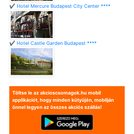
✔️ Hotel Mercure Budapest City Center ****
✔️ Hotel Castle Garden Budapest ****
Töltse le az akcioscsomagok.hu mobil
applikációt, hogy minden kütyüjén, mobilján
önnel legyen az összes akciós szállás!