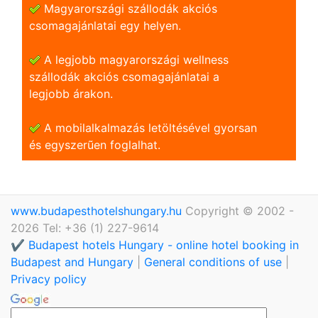
Magyarországi szállodák akciós
csomagajánlatai egy helyen.
A legjobb magyarországi wellness
szállodák akciós csomagajánlatai a
legjobb árakon.
A mobilalkalmazás letöltésével gyorsan
és egyszerũen foglalhat.
www.budapesthotelshungary.hu
Copyright © 2002 -
2026 Tel: +36 (1) 227-9614
✔️ Budapest hotels Hungary - online hotel booking in
Budapest and Hungary
|
General conditions of use
|
Privacy policy