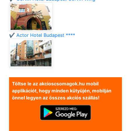
✔️ Actor Hotel Budapest ****
Töltse le az akcioscsomagok.hu mobil
applikációt, hogy minden kütyüjén, mobilján
önnel legyen az összes akciós szállás!