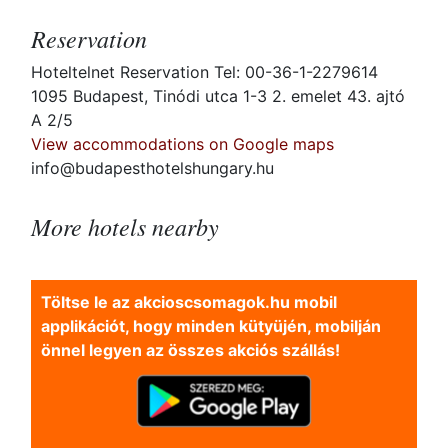
Reservation
Hoteltelnet Reservation Tel: 00-36-1-2279614
1095 Budapest, Tinódi utca 1-3 2. emelet 43. ajtó
A 2/5
View accommodations on Google maps
info@budapesthotelshungary.hu
More hotels nearby
Töltse le az akcioscsomagok.hu mobil
applikációt, hogy minden kütyüjén, mobilján
önnel legyen az összes akciós szállás!