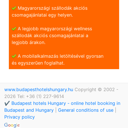
Magyarországi szállodák akciós
csomagajánlatai egy helyen.
A legjobb magyarországi wellness
szállodák akciós csomagajánlatai a
legjobb árakon.
A mobilalkalmazás letöltésével gyorsan
és egyszerũen foglalhat.
www.budapesthotelshungary.hu
Copyright © 2002 -
2026 Tel: +36 (1) 227-9614
✔️ Budapest hotels Hungary - online hotel booking in
Budapest and Hungary
|
General conditions of use
|
Privacy policy