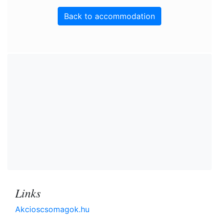
Back to accommodation
Links
Akcioscsomagok.hu