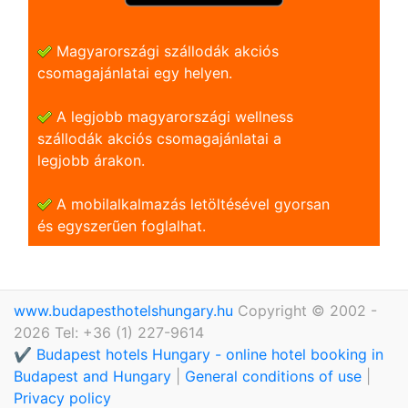
Magyarországi szállodák akciós
csomagajánlatai egy helyen.
A legjobb magyarországi wellness
szállodák akciós csomagajánlatai a
legjobb árakon.
A mobilalkalmazás letöltésével gyorsan
és egyszerũen foglalhat.
www.budapesthotelshungary.hu
Copyright © 2002 -
2026 Tel: +36 (1) 227-9614
✔️ Budapest hotels Hungary - online hotel booking in
Budapest and Hungary
|
General conditions of use
|
Privacy policy