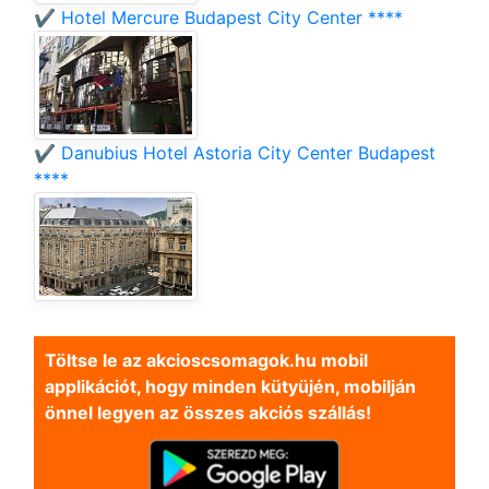
✔️ Hotel Mercure Budapest City Center ****
✔️ Danubius Hotel Astoria City Center Budapest
****
Töltse le az akcioscsomagok.hu mobil
applikációt, hogy minden kütyüjén, mobilján
önnel legyen az összes akciós szállás!