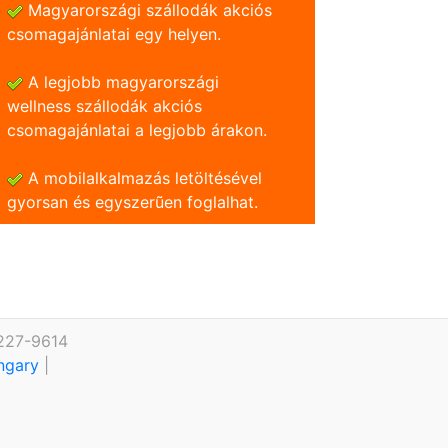
Magyarországi szállodák akciós
csomagajánlatai egy helyen.
A legjobb magyarországi
wellness szállodák akciós
csomagajánlatai a legjobb árakon.
A mobilalkalmazás letöltésével
gyorsan és egyszerũen foglalhat.
 227-9614
ungary
|