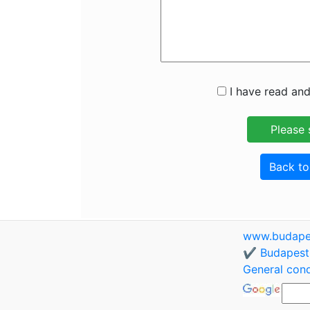
I have read and
Back t
www.budapes
✔️ Budapest 
General cond