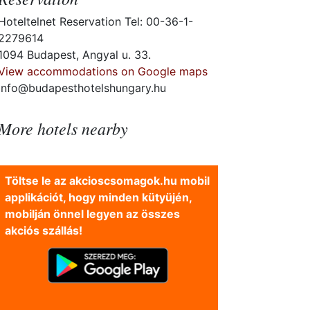
Hoteltelnet Reservation Tel: 00-36-1-
2279614
1094 Budapest, Angyal u. 33.
View accommodations on Google maps
info@budapesthotelshungary.hu
More hotels nearby
Töltse le az akcioscsomagok.hu mobil
applikációt, hogy minden kütyüjén,
mobilján önnel legyen az összes
akciós szállás!