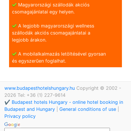
Magyarországi szállodák akciós
csomagajánlatai egy helyen.
A legjobb magyarországi wellness
szállodák akciós csomagajánlatai a
legjobb árakon.
A mobilalkalmazás letöltésével gyorsan
és egyszerũen foglalhat.
www.budapesthotelshungary.hu
Copyright © 2002 -
2026 Tel: +36 (1) 227-9614
✔️ Budapest hotels Hungary - online hotel booking in
Budapest and Hungary
|
General conditions of use
|
Privacy policy