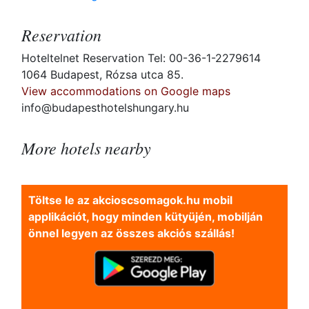
Reservation
Hoteltelnet Reservation Tel: 00-36-1-2279614
1064 Budapest, Rózsa utca 85.
View accommodations on Google maps
info@budapesthotelshungary.hu
More hotels nearby
Töltse le az akcioscsomagok.hu mobil
applikációt, hogy minden kütyüjén, mobilján
önnel legyen az összes akciós szállás!