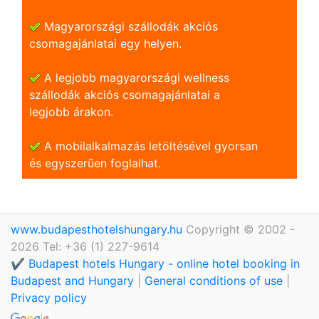
Magyarországi szállodák akciós
csomagajánlatai egy helyen.
A legjobb magyarországi wellness
szállodák akciós csomagajánlatai a
legjobb árakon.
A mobilalkalmazás letöltésével gyorsan
és egyszerũen foglalhat.
www.budapesthotelshungary.hu
Copyright © 2002 -
2026 Tel: +36 (1) 227-9614
✔️ Budapest hotels Hungary - online hotel booking in
Budapest and Hungary
|
General conditions of use
|
Privacy policy