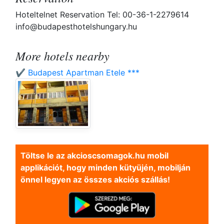
Hoteltelnet Reservation Tel: 00-36-1-2279614
info@budapesthotelshungary.hu
More hotels nearby
✔️ Budapest Apartman Etele ***
Töltse le az akcioscsomagok.hu mobil
applikációt, hogy minden kütyüjén, mobilján
önnel legyen az összes akciós szállás!