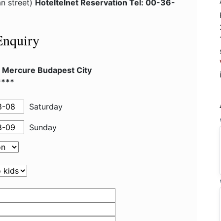
an street)
Hoteltelnet Reservation Tel: 00-36-
Enquiry
l Mercure Budapest City
****
Saturday
Sunday