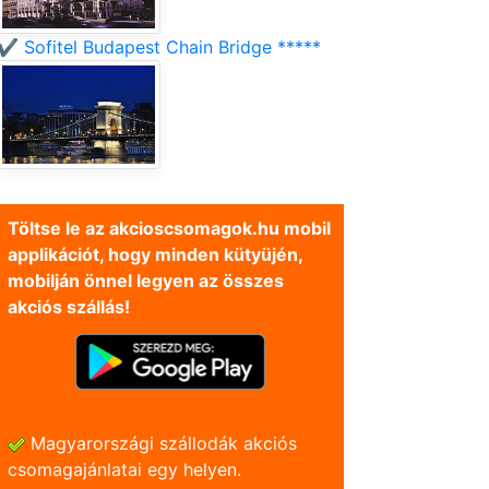
✔️ Sofitel Budapest Chain Bridge *****
Töltse le az akcioscsomagok.hu mobil
applikációt, hogy minden kütyüjén,
mobilján önnel legyen az összes
akciós szállás!
Magyarországi szállodák akciós
csomagajánlatai egy helyen.