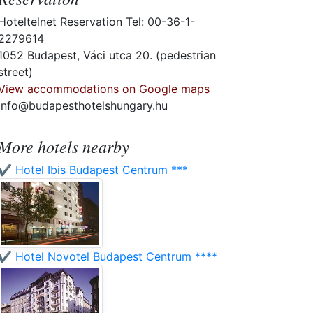
Hoteltelnet Reservation Tel: 00-36-1-
2279614
1052 Budapest, Váci utca 20. (pedestrian
street)
View accommodations on Google maps
info@budapesthotelshungary.hu
More hotels nearby
✔️ Hotel Ibis Budapest Centrum ***
✔️ Hotel Novotel Budapest Centrum ****