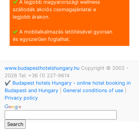
A legjobb magyarországi wellness
szállodák akciós csomagajánlatai a
legjobb árakon.
A mobilalkalmazás letöltésével gyorsan
és egyszerũen foglalhat.
www.budapesthotelshungary.hu
Copyright © 2002 -
2026 Tel: +36 (1) 227-9614
✔️ Budapest hotels Hungary - online hotel booking in
Budapest and Hungary
|
General conditions of use
|
Privacy policy