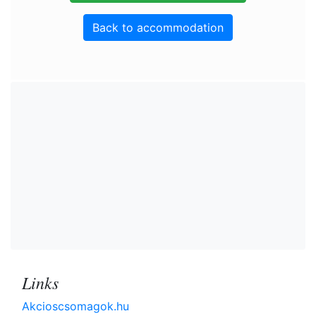
Back to accommodation
Links
Akcioscsomagok.hu