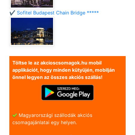
✔️ Sofitel Budapest Chain Bridge *****
Töltse le az akcioscsomagok.hu mobil
applikációt, hogy minden kütyüjén, mobilján
önnel legyen az összes akciós szállás!
Magyarországi szállodák akciós
csomagajánlatai egy helyen.