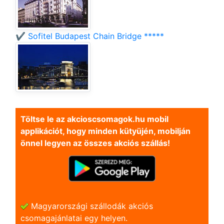
✔️ Sofitel Budapest Chain Bridge *****
Töltse le az akcioscsomagok.hu mobil
applikációt, hogy minden kütyüjén, mobilján
önnel legyen az összes akciós szállás!
Magyarországi szállodák akciós
csomagajánlatai egy helyen.