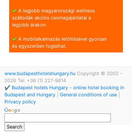
A legjobb magyarországi wellness
szállodák akciós csomagajánlatai a
legjobb árakon.
A mobilalkalmazás letöltésével gyorsan
és egyszerũen foglalhat.
www.budapesthotelshungary.hu
Copyright © 2002 -
2026 Tel: +36 (1) 227-9614
✔️ Budapest hotels Hungary - online hotel booking in
Budapest and Hungary
|
General conditions of use
|
Privacy policy