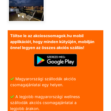
Töltse le az akcioscsomagok.hu mobil
applikációt, hogy minden kütyüjén, mobilján
önnel legyen az összes akciós szállás!
Magyarországi szállodák akciós
csomagajánlatai egy helyen.
A legjobb magyarországi wellness
szállodák akciós csomagajánlatai a
legjobb árakon.