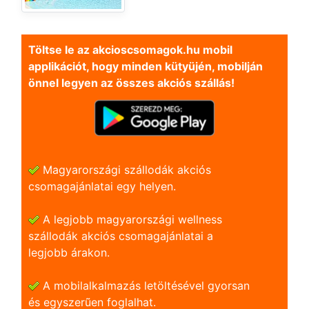
Töltse le az akcioscsomagok.hu mobil
applikációt, hogy minden kütyüjén, mobilján
önnel legyen az összes akciós szállás!
Magyarországi szállodák akciós
csomagajánlatai egy helyen.
A legjobb magyarországi wellness
szállodák akciós csomagajánlatai a
legjobb árakon.
A mobilalkalmazás letöltésével gyorsan
és egyszerũen foglalhat.